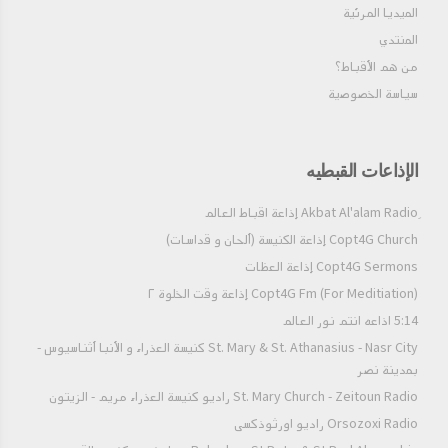
الميديا المرئية
المنتدي
من هم الأقباط؟‎
سياسة الخصوصية
الإذاعات القبطيه
Copt4G Church إذاعة الكنيسة (ألحان و قداسات)
Copt4G Sermons إذاعة العظات
Copt4G Fm (For Meditiation) إذاعة وقت الخلوة ٢
5:14 اذاعه انتم نور العالم
St. Mary & St. Athanasius - Nasr City كنيسة العذراء و الأنبا أثناسيوس -
بمدينة نصر
St. Mary Church - Zeitoun Radio راديو كنيسة العذراء مريم - الزيتون
Orsozoxi Radio راديو اورثوذكسى