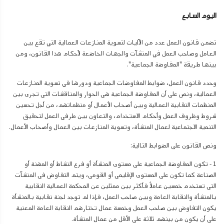
اليوم السابع
تضمن قانون العمل عدد من الآليات لتسوية المنازعات العمالية التي تقع بين
العامل وصاحب العمل في المنشآت والجهات الخاضعة لأحكام هذا القانون، ومن
بينها طريقة "المفاوضة الجماعية".
وحدد قانون العمل، ضوابط المفاوضات الجماعية ودورها في تسوية المنازعات
العمالية، ونص على أن المفاوضة الجماعية هى الحوار والمناقشات التى تجرى بين
المنظمات النقابية العمالية وبين أصحاب الأعمال أو منظماتهم، من أجل تحسين
شروط وظروف العمل وأحكام الاستخدام، والتعاون بين طرفي العمل لتحقيق
التنمية الاجتماعية لعمال المنشأة، وتسوية المنازعات بين العمال وأصحاب الأعمال
.
ونص القانون على الضوابط التالية:
1 - تكون المفاوضة الجماعية على مستوى المنشأة أو فرع النشاط أو المهنة أو
الصناعة كما تكون على المستوى الإقليمى أو القومى، ويتم التفاوض فى المنشآت
التى تستخدم خمسين عاملاً فأكثر بين ممثلين عن المحكمة العمالية النقابية
بالمنشأة والنقابة العامة وبين صاحب العمل، فإذا لم توجد لجنة نقابية بالمنشأة
يكون التفاوض بين صاحب العمل وخمسة عمال تختارهم النقابة العامة المعنية
على أن يكون من بينهم ثلاثة على الأقل من عمال المنشأة
.