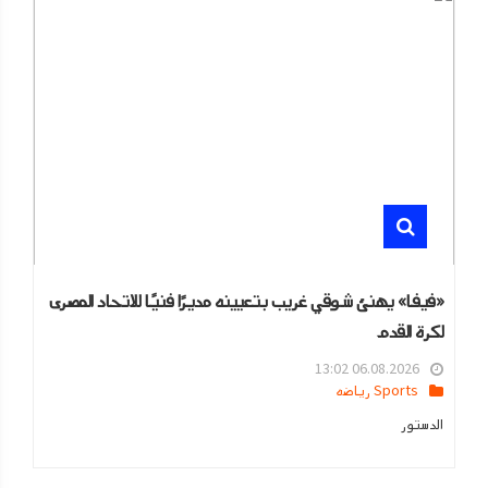
«فيفا» يهنئ شوقي غريب بتعيينه مديرًا فنيًا للاتحاد المصرى
لكرة القدم
06.08.2026 13:02
Sports رياضه
الدستور