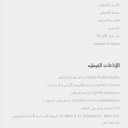
الاخبار القبطيه
خدمه الشماس
الميديا المرئية
المنتدي
من هم الأقباط؟‎
سياسة الخصوصية
الإذاعات القبطيه
Copt4G Church إذاعة الكنيسة (ألحان و قداسات)
Copt4G Sermons إذاعة العظات
Copt4G Fm (For Meditiation) إذاعة وقت الخلوة ٢
5:14 اذاعه انتم نور العالم
St. Mary & St. Athanasius - Nasr City كنيسة العذراء و الأنبا أثناسيوس -
بمدينة نصر