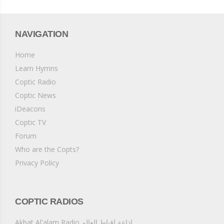
NAVIGATION
Home
Learn Hymns
Coptic Radio
Coptic News
iDeacons
Coptic TV
Forum
Who are the Copts?
Privacy Policy
COPTIC RADIOS
ِAkbat Al'alam Radio إذاعة اقباط العالم