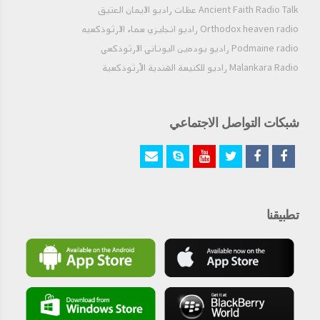
Ancient Faith Radio Talk عظات راديو الايمان العتيق
Orthodox heaven radio راديو انجليزي سماء الارثوذكسيه
Podmaine radio راديو بودمين اليوناني الارثوذكسي
Malankara Radio راديو للكنيسة الهندية الأرثوذكسية
شبكات التواصل الاجتماعي
تطبيقنا