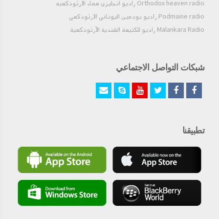
Orthodox heaven radio راديو انجليزي سماء الارثوذكسيه
Podmaine radio راديو بودمين اليوناني الارثوذكسي
Malankara Radio راديو للكنيسة الهندية الأرثوذكسية
شبكات التواصل الاجتماعي
تطبيقنا