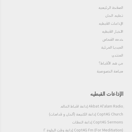
الصفحة الرئيسيه
تعليم الحان
الإذاعات القبطيه
الاخبار القبطيه
خدمه الشماس
الميديا المرئية
المنتدي
من هم الأقباط؟‎
سياسة الخصوصية
الإذاعات القبطيه
Copt4G Church إذاعة الكنيسة (ألحان و قداسات)
Copt4G Sermons إذاعة العظات
Copt4G Fm (For Meditiation) إذاعة وقت الخلوة ٢