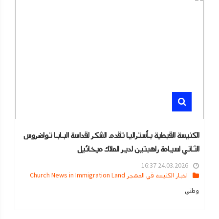
الكنيسة القبطية بأستراليا تقدم الشكر لقداسة البابا تواضروس
الثاني لسيامة راهبتين لدير الملاك ميخائيل
24.03.2026 16:37
اخبار الكنيسه في المهجر Church News in Immigration Land
وطني