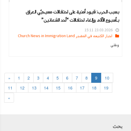
بسبب الحرب: قيود أمنية على احتفالات مسيحيّي العراق
بأسبوع الآلام وإلغاء احتفالات “أحد الشعانين”
23.03.2026 15:11
اخبار الكنيسه في المهجر Church News in Immigration Land
وطني
«
1
2
3
4
5
6
7
8
9
10
11
12
13
14
15
16
17
18
19
»
بحث