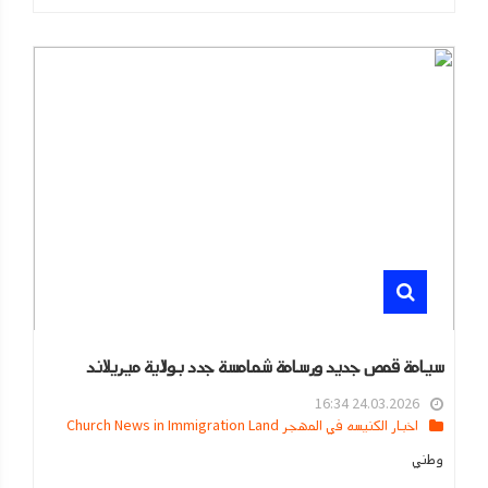
سيامة قمص جديد ورسامة شمامسة جدد بولاية ميريلاند
24.03.2026 16:34
اخبار الكنيسه في المهجر Church News in Immigration Land
وطني