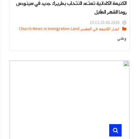
الكنيسة الكلدانية تستعد لانتخاب بطريرك جديد في سينودس
روما الشهر المقبل
23.03.2026 15:12
اخبار الكنيسه في المهجر Church News in Immigration Land
وطني