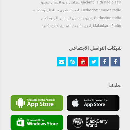
Ancient Faith Radio Talk عظات راديو الايمان العتيق
Orthodox heaven radio راديو انجليزي سماء الارثوذكسيه
Podmaine radio راديو بودمين اليوناني الارثوذكسي
Malankara Radio راديو للكنيسة الهندية الأرثوذكسية
شبكات التواصل الاجتماعي
تطبيقنا