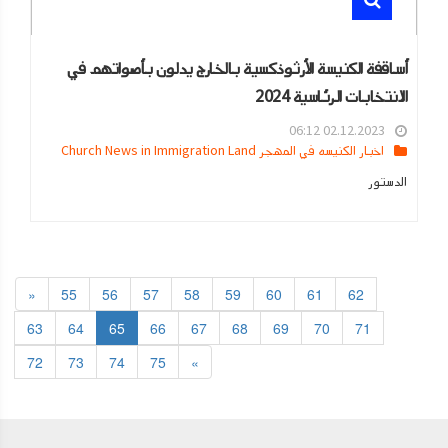
أساقفة الكنيسة الأرثوذكسية بالخارج يدلون بأصواتهم في
الانتخابات الرئاسية 2024
02.12.2023 06:12
اخبار الكنيسه في المهجر Church News in Immigration Land
الدستور
«
55
56
57
58
59
60
61
62
63
64
65
66
67
68
69
70
71
72
73
74
75
»