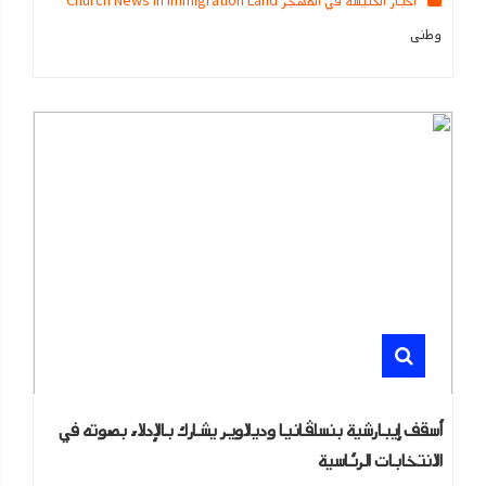
اخبار الكنيسه في المهجر Church News in Immigration Land
وطنى
أسقف إيبارشية بنسلڤانيا وديلاوير يشارك بالإدلاء بصوته في
الانتخابات الرئاسية