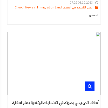
03.12.2023 07:26
اخبار الكنيسه في المهجر Church News in Immigration Land
الدستور
أسقف لندن يدلي بصوته في الانتخابات الرئاسية بمقر السفارة