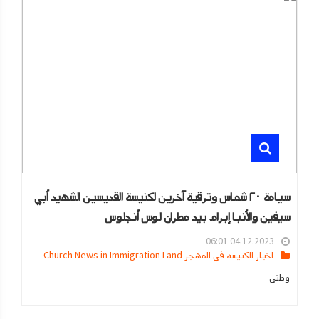
سيامة ٢٠ شماس وترقية آخرين لكنيسة القديسين الشهيد أبي
سيفين والأنبا إبرام بيد مطران لوس أنجلوس
04.12.2023 06:01
اخبار الكنيسه في المهجر Church News in Immigration Land
وطنى