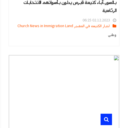
بالصور..آباء كنيسة قبرص يدلون بأصواتهم الانتخابات
الرئاسية
02.12.2023 06:25
اخبار الكنيسه في المهجر Church News in Immigration Land
وطنى