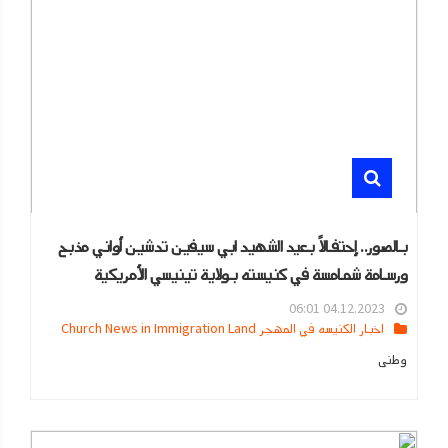
بالصور.. إحتفالاً بعيد الشهيد ابي سيفين تدشين أواني مذبح
ورسامة شمامسة في كنيسته بولاية تينيسي الأمريكية
04.12.2023 06:01
اخبار الكنيسه في المهجر Church News in Immigration Land
وطنى