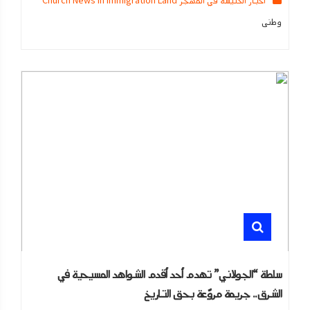
اخبار الكنيسه في المهجر Church News in Immigration Land
وطنى
سلطة “الجولاني” تهدم أحد أقدم الشواهد المسيحية في
الشرق.. جريمة مروّعة بحق التاريخ