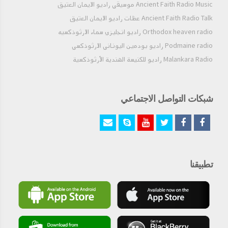
Ancient Faith Radio Music موسيقي راديو الايمان العتيق
Ancient Faith Radio Talk عظات راديو الايمان العتيق
Orthodox heaven radio راديو انجليزي سماء الارثوذكسيه
Podmaine radio راديو بودمين اليوناني الارثوذكسي
Malankara Radio راديو للكنيسة الهندية الأرثوذكسية
شبكات التواصل الاجتماعي
تطبيقنا