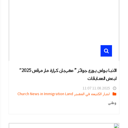
الانبا بولس يوزع جوائز ” مهرجان كرازة مار مرقس 2025″
لبعض المسابقات
11.08.2025 11:07
اخبار الكنيسه في المهجر Church News in Immigration Land
وطنى