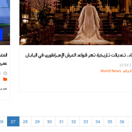
ء.. تعديلات تاريخية تهز قواعد العرش الإمبراطوري في اليابان
المغ
عمرها إلى
17
 World News
3
ا
صدى ا
26
27
28
29
30
31
32
33
34
35
36