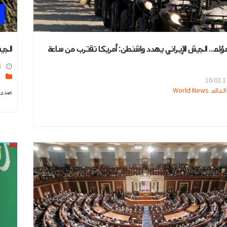
ؤلم.. الجيش الإيراني يهدد واشنطن: أمريكا تقترب من ساعة
الجي
1
ا
17
 World News
صدى ا