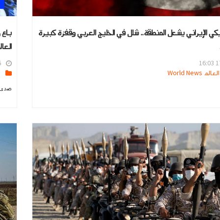
يكي الإيراني يشعل المنطقة.. شلل في الخليج العربي وقفزة كبيرة
باع 
العال
2
17
 World News
ا
صدى ا