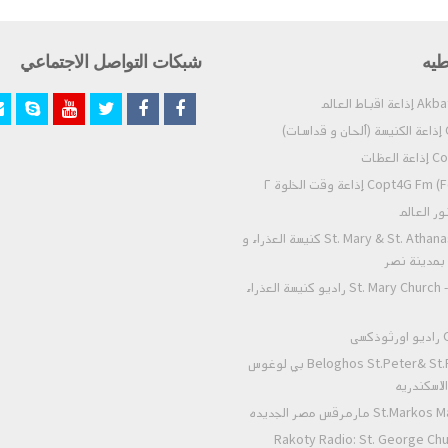
طيه
شبكات التواصل الاجتماعي
)
عظات
Co) إذاعة وقت الخلوة ٢
St. Mary & St. Athanasius - Nasr City كنيسة العذراء و
- بمدينة نصر
St. Mary Church - Zeitoun Radio راديو كنيسة العذراء
ى
Beloghos St.Peter& St.Paul Alexandria بي لوغوس
لاسكندريه
 مارمرقس مصر الجديده
Rakoty Radio: St. George Chu