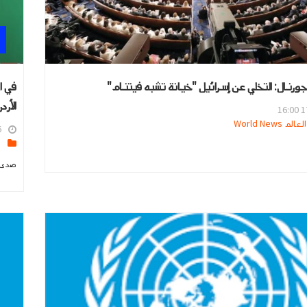
رنال: التخلي عن إسرائيل "خيانة تشبه فيتنام"
في ا
الأرد
17
 World News
0
ا
صدى ا