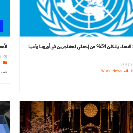
الأمم المتحدة: النساء يشكلن 54% من إجمالي المهاجرين في أوروبا وآسيا
الأم
4
ا
17
 World News
صدى ا