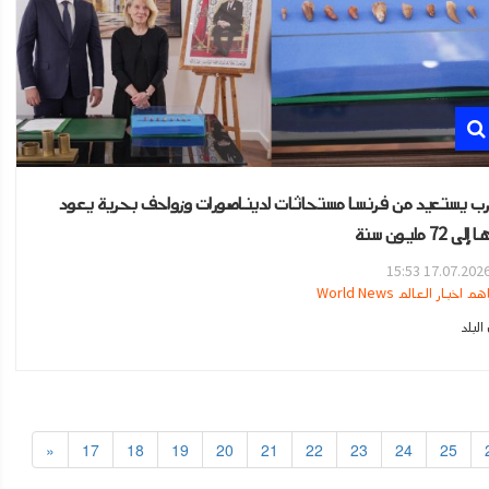
رب يستعيد من فرنسا مستحاثات لديناصورات وزواحف بحرية يعود
 72 مليون سنة
17.07.2026 15:5
هم اخبار العالم World News
لبلد
«
17
18
19
20
21
22
23
24
25