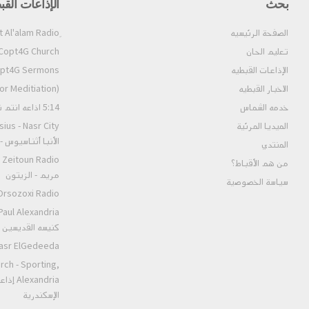
بحث
الإذاعات القب
الصفحة الرئيسيه
تعليم الحان
Copt4G Church إذاعة الكنيسة (ألحان و قداسات
الإذاعات القبطيه
Copt4G Sermons إذاعة ال
الاخبار القبطيه
pt4G Fm (For Meditiation
خدمه الشماس
5:14 اذاعه انتم نور العالم
الميديا المرئية
الأنبا أثناسيوس 
المنتدي
من هم الأقباط؟‎
مريم - الزيتون
سياسة الخصوصية
Orsozoxi Radio راديو اورثوذكس
كنيسه القديسين ا
St.Markos Masr ElGedeeda
rch - Sporting,
andria
الإسكندرية