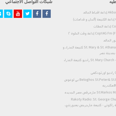
طيه
شبكات التواصل الاجتماعي
)
عظات
Co) إذاعة وقت الخلوة ٢
St. Mary & St. Athanasius - Nasr City كنيسة العذراء و
- بمدينة نصر
St. Mary Church - Zeitoun Radio راديو كنيسة العذراء
ى
Beloghos St.Peter& St.Paul Alexandria بي لوغوس
لاسكندريه
 مارمرقس مصر الجديده
Rakoty Radio: St. George Chu
Alex إذاعة راكوتى - كنيسة مارجرجس بسبورتنج،