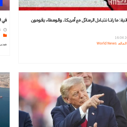
رانية: ما زلنا نتبادل الرسائل مع أمريكا.. والوسطاء يقومون
في 9 ساعات فقط .. تنظيم مواعيد الطعام يحمي الدماغ مع التقدم في العمر
3
ا
26
 World News
صدى ا