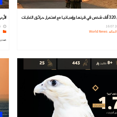
ابات
الأر
6
26
 World News
ا
صدى ا