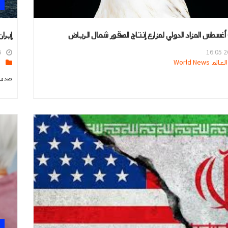
إيرا
4
26
 World News
ا
صدى ا