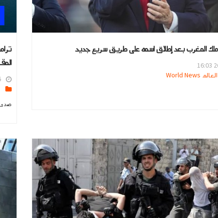
لك المغرب بعد إطلاق اسمه على طريق سريع جديد
ترام
المق
26
 World News
2
ا
صدى ا