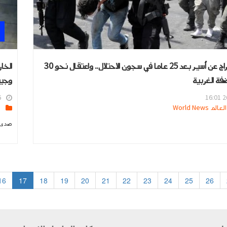
فلسطين: الإفراج عن أسير بعد 25 عاما في سجون الاحتلال.. واعتقال نحو 30
الخا
فة الغربية
وجيش
1
26
 World News
ا
صدى ا
16
17
18
19
20
21
22
23
24
25
26