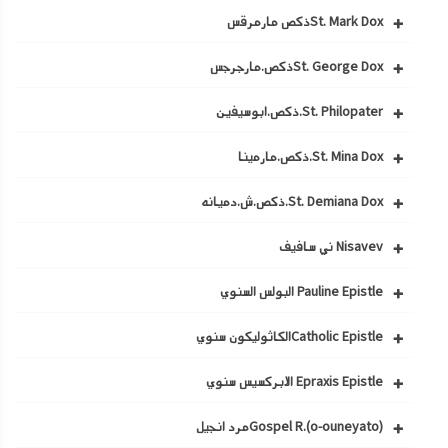
St. Mark Doxذكص مارمرقس
St. George Doxذكص.مارجرجس
St. Philopater.ذكص.ابوسيفين
St. Mina Dox.ذكص.مارمينا
St. Demiana Dox.ذكص.ش.دميانه
Nisavev ني سافيف
Pauline Epistle البولس السنوي
Catholic Epistleالكاثوليكون سنوي
Epraxis Epistle الابركسيس سنوي
Gospel R.(o-ouneyato)مرد انجيل