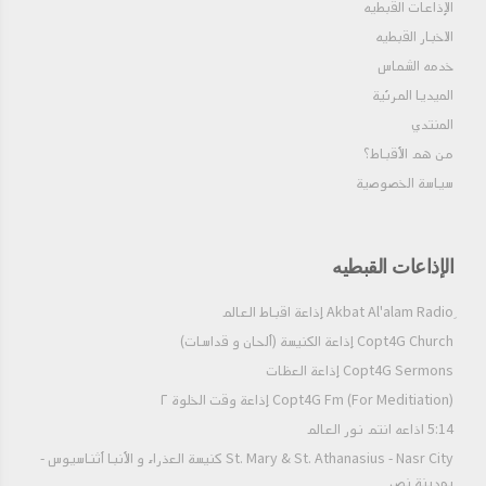
الإذاعات القبطيه
الاخبار القبطيه
خدمه الشماس
الميديا المرئية
المنتدي
من هم الأقباط؟‎
سياسة الخصوصية
الإذاعات القبطيه
Copt4G Church إذاعة الكنيسة (ألحان و قداسات)
Copt4G Sermons إذاعة العظات
Copt4G Fm (For Meditiation) إذاعة وقت الخلوة ٢
5:14 اذاعه انتم نور العالم
St. Mary & St. Athanasius - Nasr City كنيسة العذراء و الأنبا أثناسيوس -
بمدينة نصر