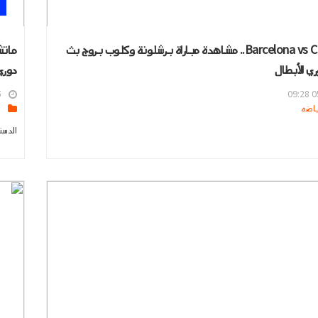
Barcelona vs Club Brugge.. مشاهدة مباراة برشلونة وكلوب بروج بث
ماتش
ي الأبطال
دوري 
7
05
s
الدست