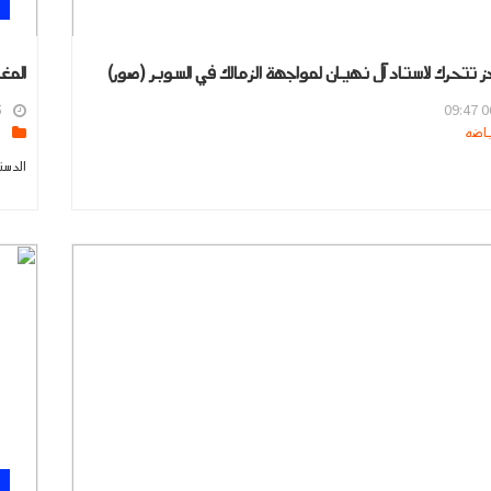
دز تتحرك لاستاد آل نهيان لمواجهة الزمالك في السوبر (صور)
المغر
6
06
s
الدست