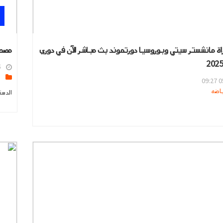
ة مانشستر سيتي وبوروسيا دورتموند بث مباشر الآن في دوري
مصطف
6
s
05
الدست