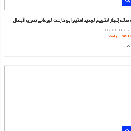
 صانع إنجاز التتويج الوحيد لستيوا بوخارست الروماني بدوري الأبطال
05.11.2025 09:2
Sport رياضه
ور