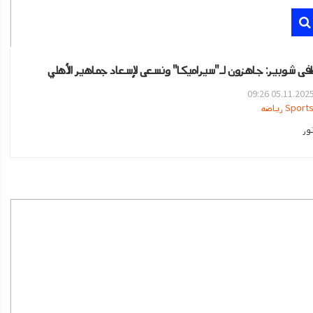
ى شوبير: جاهزون لـ"سيراميكا" ونسعى لإسعاد جماهير الأهلي
05.11.2025 09:2
Sport رياضه
ور