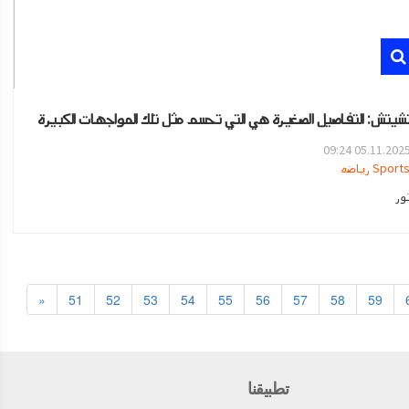
شيتش: التفاصيل الصغيرة هي التي تحسم مثل تلك المواجهات الكبيرة
05.11.2025 09:2
Sport رياضه
ور
«
51
52
53
54
55
56
57
58
59
تطبيقنا