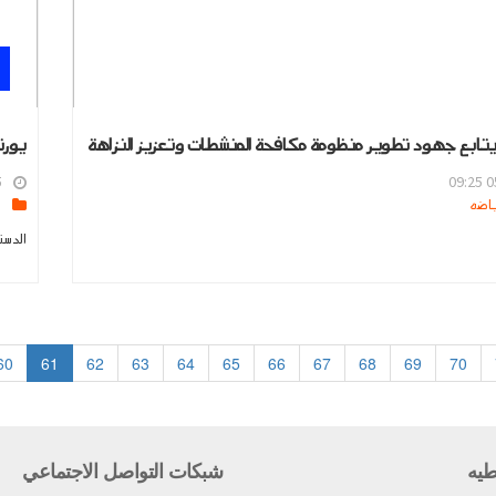
 يتابع جهود تطوير منظومة مكافحة المنشطات وتعزيز النزاهة
يورت
4
05
s
الدست
60
61
62
63
64
65
66
67
68
69
70
طيه
شبكات التواصل الاجتماعي