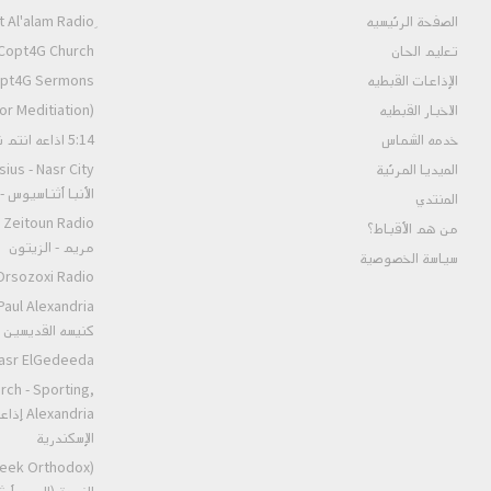
الصفحة الرئيسيه
تعليم الحان
Copt4G Church إذاعة الكنيسة (ألحان و قداسات
الإذاعات القبطيه
Copt4G Sermons إذاعة ال
الاخبار القبطيه
pt4G Fm (For Meditiation
خدمه الشماس
5:14 اذاعه انتم نور العالم
الميديا المرئية
الأنبا أثناسيوس 
المنتدي
من هم الأقباط؟‎
مريم - الزيتون
سياسة الخصوصية
Orsozoxi Radio راديو اورثوذكس
كنيسه القديسين ا
St.Markos Masr ElGedeeda
rch - Sporting,
andria
الإسكندرية