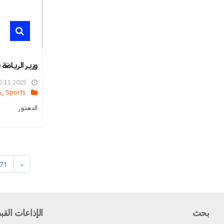
وزير الرياضة
.11.2025 09:25
Sports رياضه
الدستور
71
»
بحث
الإذاعات القب