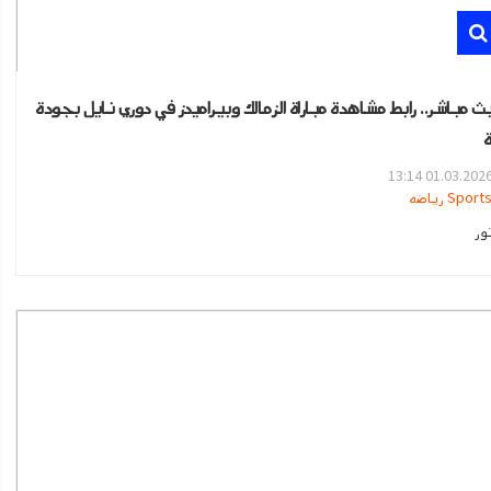
 بث مباشر.. رابط مشاهدة مباراة الزمالك وبيراميدز في دوري نايل بجودة
ة
01.03.2026 13:1
Sport رياضه
ور