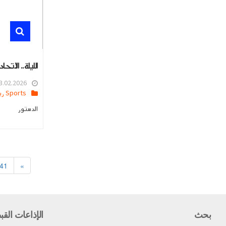
الليلة.. الا
.02.2026 08:45
Sports رياضه
الدستور
41
»
بحث
الإذاعات القب