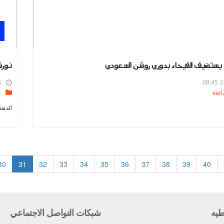
تحاد يستضيف الفيحاء بدوري روشن السعودي
نورش
4
13
s
الدست
30
31
32
33
34
35
36
37
38
39
40
طيه
شبكات التواصل الاجتماعي