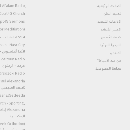
الصفحة الرئيسيه
تعليم الحان
Copt4G Church إذاعة الكنيسة (ألحان و قداسات
الإذاعات القبطيه
Copt4G Sermons إذاعة ال
الاخبار القبطيه
pt4G Fm (For Meditiation
خدمه الشماس
5:14 اذاعه انتم نور العالم
الميديا المرئية
الأنبا أثناسيوس 
المنتدي
من هم الأقباط؟‎
مريم - الزيتون
سياسة الخصوصية
Orsozoxi Radio راديو اورثوذكس
كنيسه القديسين ا
St.Markos Masr ElGedeeda
rch - Sporting,
andria
الإسكندرية