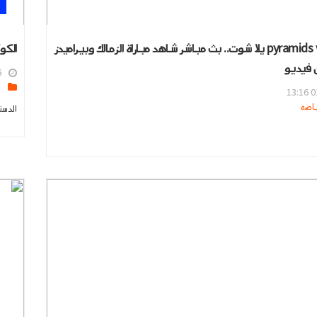
pyramids vs zamalek يلا شوت.. بث مباشر شاهد مباراة الزمالك وبيراميدز
الكو
ن فيديو
5
s
01
الدست