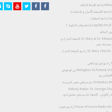
)
عظات
Co) إذاعة وقت الخلوة ٢
St. Mary & St. Athanasius - Nasr City كنيسة العذراء و
- بمدينة نصر
St. Mary Church - Zeitoun Radio راديو كنيسة العذراء
ى
Beloghos St.Peter& St.Paul Alexandria بي لوغوس
لاسكندريه
 مارمرقس مصر الجديده
Rakoty Radio: St. George Chu
Alex إذاعة راكوتى - كنيسة مارجرجس بسبورتنج،
Voice of Grace Radio (Greek Orthodox) (راديو صوت