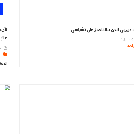
ديربي لندن بالانتصار على تشيلسي
الآن
عالي
01
4
s
الدست