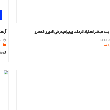
بث مباشر لمباراة الزمالك وبيراميدز في الدوري المصري
آرسن
6
01
s
الدست