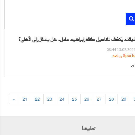
يلاند يكشف تفاصيل صفقة إبراهيم عادل.. هل ينتقل إلى الأهلي؟
13.02.2026 08:4
Sport رياضه
ور
«
21
22
23
24
25
26
27
28
29
تطبيقنا