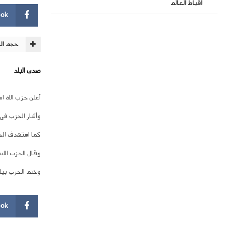
اقباط العالم
ook
حجم ال
صدى البلد
أعلن حزب الله ا
وأشار الحزب في 
كما استهدف الحز
وقال الحزب اللب
وختم الحزب بيان
ook