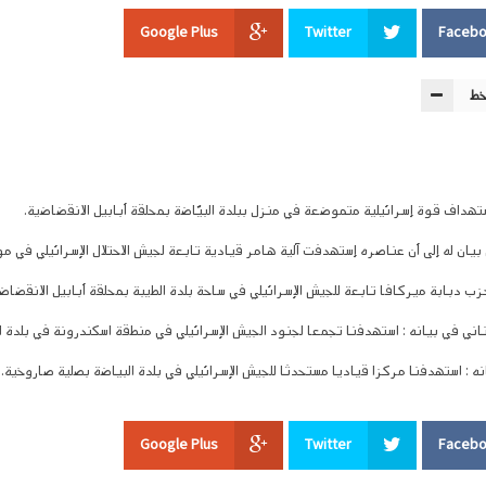
Google Plus
Twitter
Faceb
خط
ستهداف قوة إسرائيلية متموضعة في منزل ببلدة البيّاضة بمحلقة أبابيل الانقضاضية.
بيان له إلى أن عناصره إستهدفت آلية هامر قيادية تابعة لجيش الاحتلال الإسرائيلي في 
ب دبابة ميركافا تابعة للجيش الإسرائيلي في ساحة بلدة الطيبة بمحلقة أبابيل الانقضاض
ناني في بيانه : استهدفنا تجمعا لجنود الجيش الإسرائيلي في منطقة اسكندرونة في بلدة 
ه : استهدفنا مركزا قياديا مستحدثا للجيش الإسرائيلي في بلدة البياضة بصلية صاروخية.
Google Plus
Twitter
Faceb