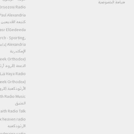
سياسة الخصوصية
Orsozoxi Radio راديو اورثوذكس
كنيسه القديسين ا
St.Markos Masr ElGedeeda
rch - Sporting,
andria
الإسكندرية
النعمة (للروم أ
Haya Radio قناه الحياه
الأرثوذكسية (للر
العتيق
Ancient Faith Radio Talk عظات ر
الارثوذكسيه