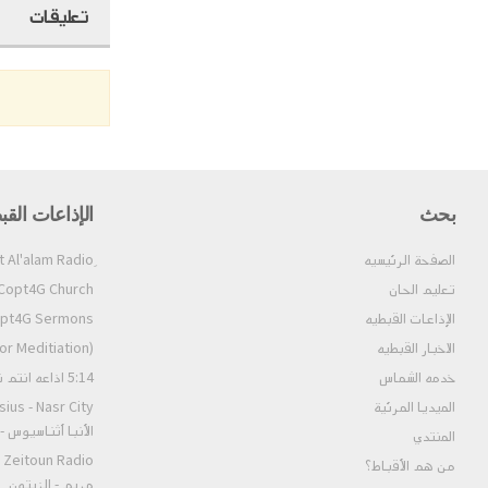
تعليقات
بحث
الإذاعات القب
الصفحة الرئيسيه
تعليم الحان
Copt4G Church إذاعة الكنيسة (ألحان و قداسات
الإذاعات القبطيه
Copt4G Sermons إذاعة ال
الاخبار القبطيه
pt4G Fm (For Meditiation
خدمه الشماس
5:14 اذاعه انتم نور العالم
الميديا المرئية
الأنبا أثناسيوس 
المنتدي
من هم الأقباط؟‎
مريم - الزيتون