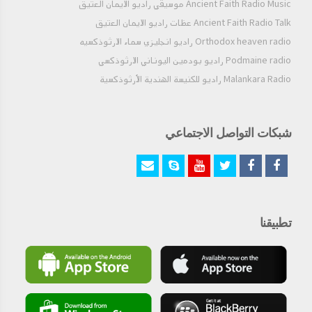
Ancient Faith Radio Music موسيقي راديو الايمان العتيق
Ancient Faith Radio Talk عظات راديو الايمان العتيق
Orthodox heaven radio راديو انجليزي سماء الارثوذكسيه
Podmaine radio راديو بودمين اليوناني الارثوذكسي
Malankara Radio راديو للكنيسة الهندية الأرثوذكسية
شبكات التواصل الاجتماعي
تطبيقنا