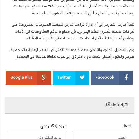
المنطقة، بينما ارتفعت أسعار الطاقة عالميًا بنحو 50% منذ اندلاع المواجهات،
وسط مخاوف من اتساع نطاق التصعيد وفشل الجهود الدبلوماسية.
كما أشارت التقارير إلى أن إدارة ترامب تدرس تخفيف العقوبات المفروضة على
شركات صينية تشتري النفط الإيراني، في محاولة لدفع المفاوضات إلى الأمام
وخفض أسعار الطاقة قبل انتخابات التجديد النصفي الأمريكية المقبلة.
وفي المقابل، تواجه واشنطن معضلة معقدة تتمثل في السعي لإعادة فتح مضيق
هرمز واحتواء أسعار النفط، دون الانزلاق إلى حرب شاملة جديدة في المنطقة.
Google Plus
Twitter
Facebook
اترك تعليقا
اسمك
بريد إليكتروني