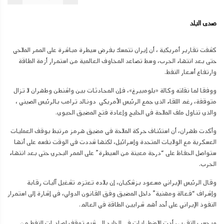
صدى البلد
كشفت تقارير أمريكية ، أن إيران تتمسك بفرض سيطرة مباشرة على الممر الملاحي
حتى بعد انتهاء الحرب، وسط تصاعد المخاوف العالمية من استمرار أزمة الطاقة
وارتفاع أسعار النفط.
ووفقا لما نقلته وكالة «بلومبيرغ»، فإن المحادثات بين واشنطن وطهران لا تزال
متوقفة، رغم اللقاء الذي جمع الرئيس الأمريكي دونالد ترامب بالرئيس الصيني ،
والذي تناول ملف الملاحة في الخليج وإعادة فتح المضيق الحيوي.
وأكدت طهران، أن استئناف حركة الملاحة في مضيق هرمز مرتبط بوقف العمليات
العسكرية مع الولايات المتحدة وإسرائيل، لكنها شددت في الوقت نفسه على أنها
ستواصل الحفاظ على “درجة معينة من السيطرة” على الممر البحري حتى بعد انتهاء
الحرب.
وقال الرئيس الإيراني مسعود بزشكيان، إن بلاده تعتزم تشغيل آليات رقابة
وإشراف “فعالة ومهنية” داخل المضيق وفق القانون الدولي، في إشارة إلى استمرار
النفوذ الإيراني على أحد أهم شرايين الطاقة في العالم.
وبحسب التقرير، أدت الاضطرابات في الخليج إلى شبه توقف لصادرات النفط من