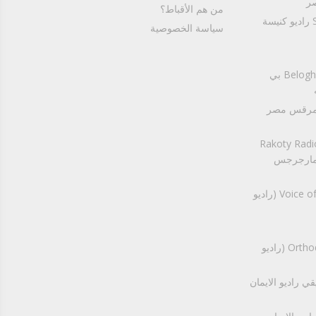
صر
من هم الأقباط؟‎
St. Mary Church - Zeitoun Radio راديو كنيسة
سياسة الخصوصية
Beloghos St.Peter& St.Paul Alexandria بي
St.Markos Masr ElGedeeda ر
Rakoty Radio
Alexandria س
Voice of Grace Radio (Greek Orthodox) (راديو
Orthodoxiya Arabic (Greek Orthodox) (راديو
Ancient Faith Radio Music الايمان