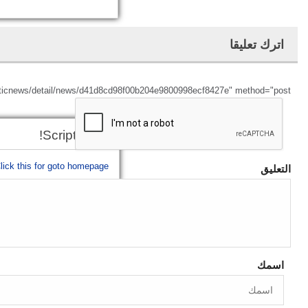
اترك تعليقا
ticnews/detail/news/d41d8cd98f00b204e9800998ecf8427e" method="post">
Script Error!
lick this for goto homepage.
التعليق
اسمك