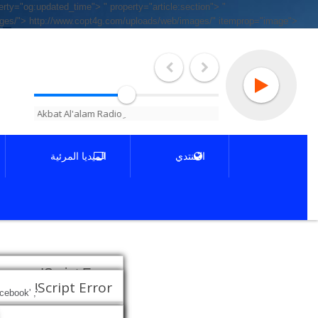
perty="og:updated_time">
" property="article:section">
"
ages/">
http://www.copt4g.com/uploads/web/images/" itemprop="image">
المنتدي
الميديا المرئية
Script Error!
Script Error!
cebook
', 'Share This Page', 'width=600,height=380');" class="facebook-share-btn">
lick this for goto homepage.