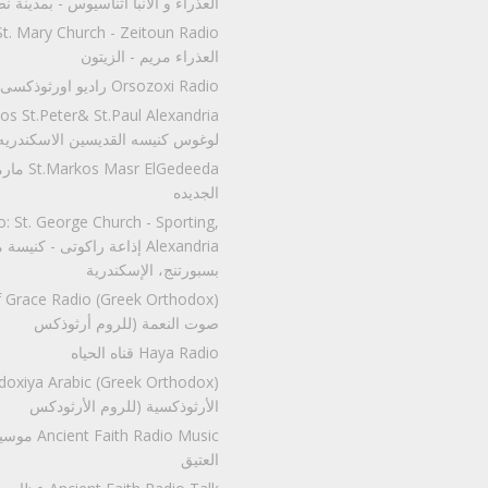
العذراء و الأنبا أثناسيوس - بمدينة ن
العذراء مريم - الزيتون
Orsozoxi Radio راديو اورثوذكسى
لوغوس كنيسه القديسين الاسكندريه
مارمرقس مص
الجديده
: St. George Church - Sporting,
إذاعة راكوتى - كنيسة مارجرج
بسبورتنج، الإسكندرية
صوت النعمة (للروم أرثوذكس
Haya Radio قناه الحياه
الأرثوذكسية (للروم الأرثودكس
موسيقي راديو 
العتيق