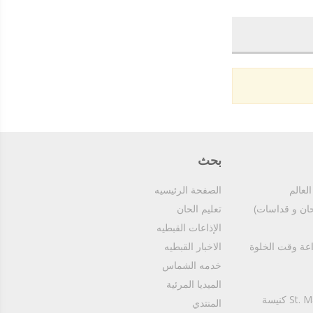
بحث
الصفحة الرئيسيه
تعليم الحان
الإذاعات القبطيه
Copt4G Fm (For Meditiation) قت الخلوة
الاخبار القبطيه
خدمه الشماس
الميديا المرئية
St. Mary & St. Athanasius - Nasr City كنيسة
المنتدي