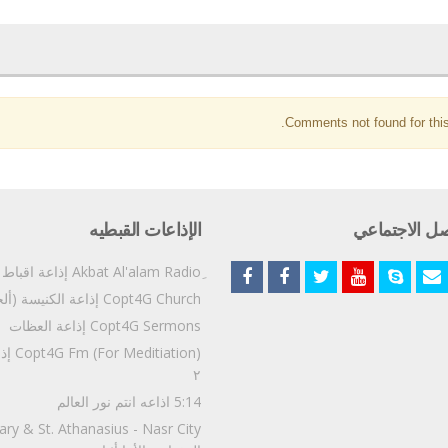
Comments not found for this
صل الاجتماعي
الإذاعات القبطيه
Copt4G Church إذاعة الكنيسة (ألحان و قداسات)
Copt4G Sermons إذاعة العظات
إذاعة و
٢
5:14 اذاعه انتم نور العالم