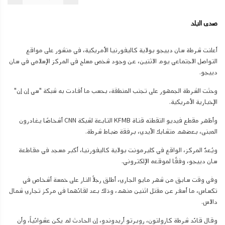
صدى البلد
أعلنت شرطة سان دييجو بولاية كاليفورنيا الأمريكية، في منشور على مواقع
التواصل الاجتماعي يوم الاثنين، عن وجود شخص مسلح في المركز الإسلامي في سان
دييجو.
وحثت الشرطة الجمهور على تجنب المنطقة، بحسب ما أفادت به شبكة "سي إن إن"
الإخبارية الأمريكية.
وأظهر مقطع فيديو التقطته قناة KFMB التابعة لشبكة CNN أشخاصًا يغادرون
المبنى، بعضهم متشابك الأيدي، برفقة ضباط شرطة.
ويُعدّ المركز، الواقع في كليرمونت بولاية كاليفورنيا، أكبر مسجد في مقاطعة
سان دييجو، وفقًا لموقعه الإلكتروني.
وفي وقت سابق من شهر مايو الجاري، أطلق رجلاً النار على خمسة أشخاص في
تكساس، ما أسفر عن مقتل اثنين منهم، وذلك بعد لقائهما في مركز تجاري شمال
دالاس.
وقال قائد شرطة كارولتون، روبرتو أريدوندو، إن الحادث لم يكن عشوائياً، وأن