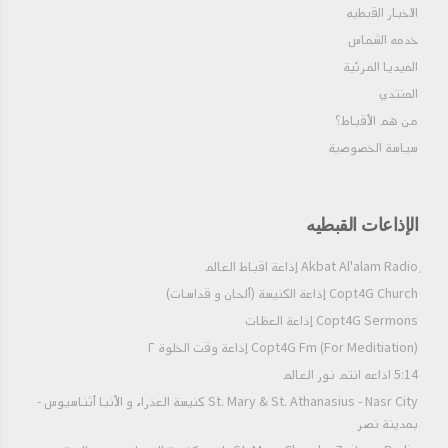
الاخبار القبطيه
خدمه الشماس
الميديا المرئية
المنتدي
من هم الأقباط؟‎
سياسة الخصوصية
الإذاعات القبطيه
Copt4G Church إذاعة الكنيسة (ألحان و قداسات)
Copt4G Sermons إذاعة العظات
Copt4G Fm (For Meditiation) إذاعة وقت الخلوة ٢
5:14 اذاعه انتم نور العالم
St. Mary & St. Athanasius - Nasr City كنيسة العذراء و الأنبا أثناسيوس -
بمدينة نصر