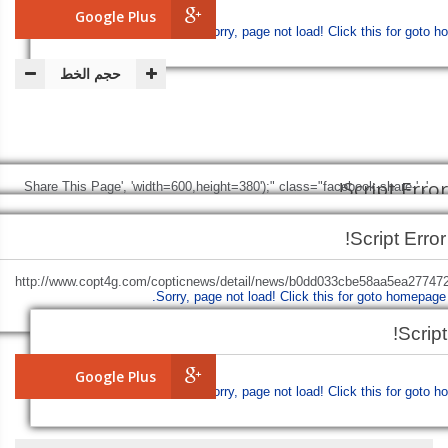
Google Plus
Sorry, page not load!
Click this for goto h
حجم الخط
Script Error!
', 'Share This Page', 'width=600,height=380');" class="facebook-share-
Script Error!
btn">
Facebook
Sorry, page not load!
Click this for goto homepage.
Script Error!
+http://www.copt4g.com/copticnews/detail/news/b0dd033cbe58aa5ea277472
Sorry, page not load!
Click this for goto homepage.
Sorry, page not load!
Click this for goto homepage.
'Share This Page', 'width=600,height=380');" class="twitter-share-b
Script
Google Plus
Sorry, page not load!
Click this for goto h