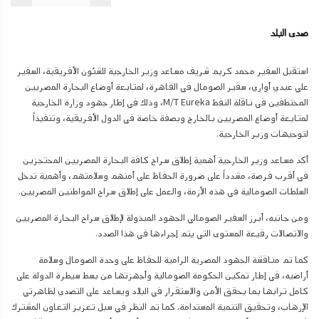
صدى البلد
استقبل السفير محمد كريم شريف مساعد وزير الخارجية للشئون الأفريقية، السفير
علي عبدي أواري، سفير الصومال في القاهرة، لمتابعة أوضاع البحارة المصريين
المختطفين في ناقلة النفط M/T Eureka، وذلك في إطار جهود وزارة الخارجية
لمتابعة أوضاع المصريين بالخارج وبصفة خاصة في الدول الأفريقية، وتنفيذاً
لتوجيهات وزير الخارجية.
أكد مساعد وزير الخارجية أهمية إطلاق سراح كافة البحارة المصريين المحتجزين
في أقرب فرصة، مشدداً على ضرورة الحفاظ على أمنهم وسلامتهم، وأهمية تدخل
السلطات الصومالية في هذه الأزمة، والعمل على إطلاق سراح المواطنين المصريين.
ومن جانبه، أبرز السفير الصومالي الجهود المبذولة لإطلاق سراح البحارة المصريين
والاتصالات رفيعة المستوى التي يتم إجراءها في هذا الصدد.
كما تم مناقشة الجهود المصرية الرامية للحفاظ على وحدة الصومال وسلامة
أراضيه، في إطار تمكين الحكومة الصومالية وأجهزتها من بسط سيطرة الدولة على
كامل ترابها بما يحقق الأمن والاستقرار في البلاد ويساعد على التصدي لظاهرتي
الإرهاب، وتحقيق التنمية المستدامة. كما تم النظر في سبل تعزيز التعاون المشترك