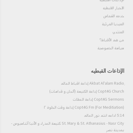
الإذاعات القبطيه
الاخبار القبطيه
خدمه الشماس
الميديا المرئية
المنتدي
من هم الأقباط؟‎
سياسة الخصوصية
الإذاعات القبطيه
Copt4G Church إذاعة الكنيسة (ألحان و قداسات)
Copt4G Sermons إذاعة العظات
Copt4G Fm (For Meditiation) إذاعة وقت الخلوة ٢
5:14 اذاعه انتم نور العالم
St. Mary & St. Athanasius - Nasr City كنيسة العذراء و الأنبا أثناسيوس -
بمدينة نصر