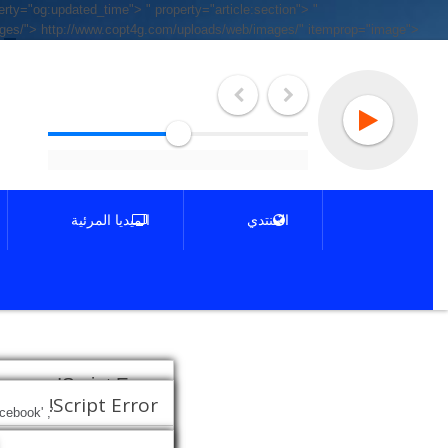
perty="og:updated_time">
" property="article:section">
"
ages/">
http://www.copt4g.com/uploads/web/images/" itemprop="image">
المنتدي
الميديا المرئية
Script Error!
Script Error!
cebook
', 'Share This Page', 'width=600,height=380');" class="facebook-share-btn">
lick this for goto homepage.