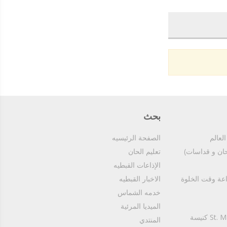
بحث
الصفحة الرئيسيه
تعليم الحان
الإذاعات القبطيه
Copt4G Fm (For Meditiation) قت الخلوة
الاخبار القبطيه
خدمه الشماس
الميديا المرئية
St. Mary & St. Athanasius - Nasr City كنيسة
المنتدي