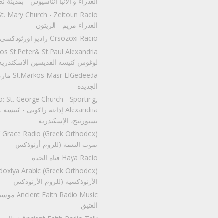
العذراء و الأنبا أثناسيوس - بمدينة ن
العذراء مريم - الزيتون
Orsozoxi Radio راديو اورثوذكسى
لوغوس كنيسه القديسين الاسكندريه
مارمرقس مص
الجديده
: St. George Church - Sporting,
إذاعة راكوتى - كنيسة مارجرج
بسبورتنج، الإسكندرية
صوت النعمة (للروم أرثوذكس
Haya Radio قناه الحياه
الأرثوذكسية (للروم الأرثودكس
موسيقي راديو 
العتيق