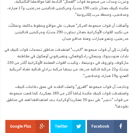
وعززت وحدات من مجموعة قوات "الشمال" التابعة لها مواقعها التكتيكية،
مكبدة كييف خسائر بلغت 190 جندياً، ومركبتين قتاليتين مدرعتين، و17 سيارة،
ومدفعين، ومحطة حرب إلكترونية".
وأضافت أن قوات مجموعة المركز" سيطرت على مواقع وخطوط حاكمة، وتمكنّت
من تكبيد القوات الأوكرانية خسائر تجاوزت 290 جنديًا، ومركبتين قتاليتين
مدرعتين، وتسع سيارات، وستة مدافع ميدان.
وأشارت إلى أن قوات مجموعة "الغرب" استهدفت مناطق تجمعات قوات كييف في
بلدات ستودينوك، وبيسكي-رادكوفسكي، وتشيرفوني أوسكول في مقاطعة
خاركوف، ولوزوف في دونيتسك ، وكبدت القوات المسلحة الأوكرانية أكثر من 230
جنديًا، و22 مركبة قتالية مدرعة، من بينها مركبة برادلي قتالية مشاة أمريكية
الصنع، و19 سيارة، ومدفعين".
وتابعت أن قوات مجموعة "الشرق" واصلت التقدم في عمق دفاعات كييف،
واستهدفت قوات كييف مكبدة إياها أكثر من 280 عسكريا، كما قضت مجموعة
من قوات "دنيبر" على نحو 50 عسكريا أوكرانيا، بعد استهدافها لهم في مناطق
نفوذها".
Google Plus
Twitter
Facebook