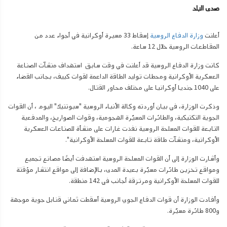
صدى البلد
أعلنت
وزارة الدفاع الروسية
إسقاط 33 مسيرة أوكرانية في أجواء عدد من
المقاطعات الروسية خلال 12 ساعة.
كانت وزارة الدفاع الروسية قد أعلنت في وقت سابق استهداف منشآت الصناعة
العسكرية الأوكرانية ومحطات توليد الطاقة الداعمة لقوات كييف، بجانب القضاء
على 1040 جنديا أوكرانيا على مختلف محاور القتال.
وذكرت الوزارة، في بيان أوردته وكالة الأنباء الروسية "سبوتنيك" اليوم ، أن القوات
الجوية التكتيكية، والطائرات المسيّرة الهجومية، وقوات الصواريخ، والمدفعية
التابعة للقوات المسلحة الروسية نفذت غارات على منشأة للصناعات العسكرية
الأوكرانية، ومنشآت طاقة تابعة للقوات المسلحة الأوكرانية".
وأشارت الوزارة إلى أن القوات المسلحة الروسية استهدفت أيضًا مصانع تجميع
ومواقع تخزين طائرات مسيّرة بعيدة المدى، بالإضافة إلى مواقع انتشار مؤقتة
للقوات المسلحة الأوكرانية ومرتزقة أجانب في 142 منطقة.
وأفادت الوزارة أن قوات الدفاع الجوي الروسية أسقطت ثماني قنابل جوية موجهة
و800 طائرة مسيّرة.