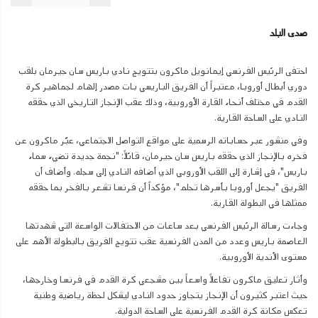
صدى البلد
احتفى الرئيس الفرنسي إيمانويل ماكرون بتتويج نادي باريس سان جيرمان بلقب
دوري أبطال أوروبا، معتبراً أن الفريق الباريسي بات مصدر إلهام لجماهير كرة
القدم في مختلف أنحاء القارة الأوروبية، وذلك عقب الإنجاز التاريخي الذي حققه
النادي على الساحة القارية.
وفي منشور عبر حساباته الرسمية على مواقع التواصل الاجتماعي، عبّر ماكرون عن
فخره بالإنجاز الذي حققه باريس سان جيرمان، قائلاً: "نجمة جديدة تضيء سماء
باريس"، في إشارة إلى اللقب الأوروبي الذي أضافه النادي إلى سجله. وأضاف أن
الفريق "يجعل أوروبا بأسرها تحلم"، مؤكداً أن فرنسا تشعر بالفخر بما حققه
ممثلها في البطولة القارية.
وجاءت رسالة الرئيس الفرنسي بعد ساعات من الاحتفالات الواسعة التي شهدتها
العاصمة باريس وعدد من المدن الفرنسية عقب تتويج الفريق بالبطولة الأهم على
مستوى الأندية الأوروبية.
وأثار تعليق ماكرون تفاعلاً واسعاً بين مشجعي كرة القدم في فرنسا وخارجها،
حيث اعتبر كثيرون أن الإنجاز يتجاوز حدود النادي ليشكل لحظة رياضية وطنية
تعكس مكانة كرة القدم الفرنسية على الساحة الدولية.